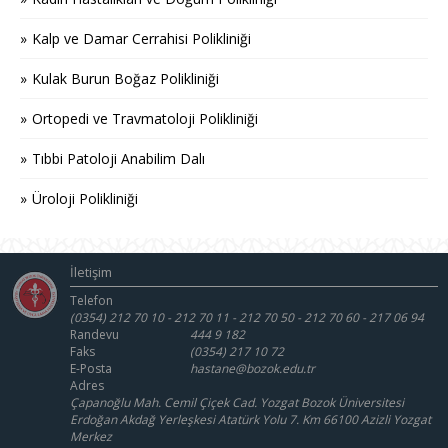
Kalp ve Damar Cerrahisi Polikliniği
Kulak Burun Boğaz Polikliniği
Ortopedi ve Travmatoloji Polikliniği
Tıbbi Patoloji Anabilim Dalı
Üroloji Polikliniği
İletişim
Telefon
(0354) 212 70 10 - 212 70 11 - 212 70 50 - 212 70 60 - 217 06 94
Randevu
444 9 182
Faks
(0354) 217 10 72
E-Posta
hastane@bozok.edu.tr
Adres
Çapanoğlu Mah. Cemil Çiçek Cad. Yozgat Bozok Üniversitesi
Erdoğan Akdağ Yerleşkesi Atatürk Yolu 7. Km 66100 Azizli Yozgat
Merkez